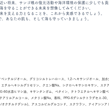
近い将来、サンゴ礁の復元活動や海洋環境の保護に少しでも貢
海を守ることができる未来を想像してみてください。
来を支える力となることを、これから実感できるでしょう。
ルで、あなたの肌も、そして海も守っていきましょう。
ソペンチルジオール、グリコシルトレハロース、1,2-ヘキサンジオール、加水分
、エチルヘキシルグリセリン、クエン酸Na、シクロヘキサシロキサン、ステアリ
EG-60水添ヒマシ油、キサンタンガム、ベタイン、テトラエチルヘキサン酸
アリルアルコール、メタリン酸Na、香料、PPG-6デシルテトラデセス-3
ル/オクチルドデシル)、アスコルビルグルコシド、スクワラン、ナイアシンア