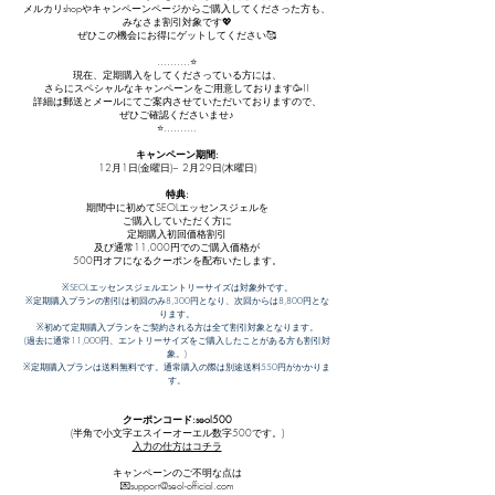
メルカリshopやキャンペーンページからご購入してくださった方も、
みなさま割引対象です💖
ぜひこの機会にお得にゲットしてください🥰
..........⭐️
現在、定期購入をしてくださっている方には、
さらにスペシャルなキャンペーンをご用意しております🥳!!
詳細は郵送とメールにてご案内させていただいておりますので、
ぜひご確認くださいませ♪
⭐️..........
キャンペーン期間:
12月1日(金曜日)~ 2月29日(木曜日)
特典:
期間中に初めてSEOLエッセンスジェルを
ご購入していただく方に
定期購入初回価格割引
及び通常11,000円でのご購入価格が
500円オフになるクーポンを配布いたします。
※SEOLエッセンスジェルエントリーサイズは対象外です。
※定期購入プランの割引は初回のみ8,300円となり、次回からは8,800円とな
ります。
※初めて定期購入プランをご契約される方は全て割引対象となります。
(過去に通常11,000円、エントリーサイズをご購入したことがある方も割引対
象。)
※定期購入プランは送料無料です。通常購入の際は別途送料550円がかかりま
す。
クーポンコード:seol500
(半角で小文字エスイーオーエル数字500です。)
入力の仕方はコチラ
キャンペーンのご不明な点は
💌support@seol-official.com